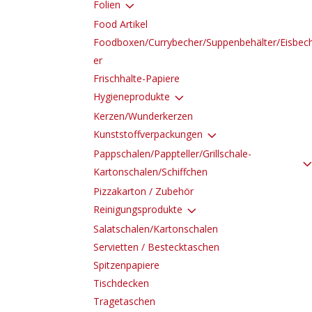
3
Folien
Food Artikel
Foodboxen/Currybecher/Suppenbehälter/Eisbec
er
Frischhalte-Papiere
3
Hygieneprodukte
Kerzen/Wunderkerzen
3
Kunststoffverpackungen
Pappschalen/Pappteller/Grillschale-
Kartonschalen/Schiffchen
Pizzakarton / Zubehör
3
Reinigungsprodukte
Salatschalen/Kartonschalen
Servietten / Bestecktaschen
Spitzenpapiere
Tischdecken
Tragetaschen