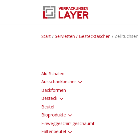
Start
/
Servietten / Bestecktaschen
/ Zellltuchser
Alu-Schalen
3
Ausschankbecher
Backformen
3
Besteck
Beutel
3
Bioprodukte
Einweggeschirr geschäumt
3
Faltenbeutel