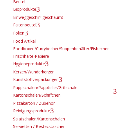
Beutel
3
Bioprodukte
Einweggeschirr geschäumt
3
Faltenbeutel
3
Folien
Food Artikel
Foodboxen/Currybecher/Suppenbehälter/Eisbecher
Frischhalte-Papiere
3
Hygieneprodukte
Kerzen/Wunderkerzen
3
Kunststoffverpackungen
Pappschalen/Pappteller/Grillschale-
3
Kartonschalen/Schiffchen
Pizzakarton / Zubehör
3
Reinigungsprodukte
Salatschalen/Kartonschalen
Servietten / Bestecktaschen