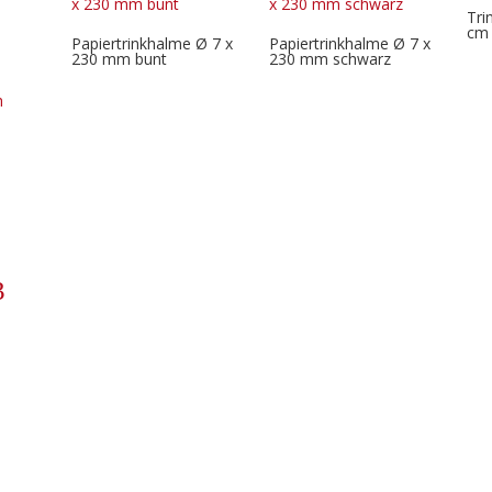
Tri
cm 
Papiertrinkhalme Ø 7 x
Papiertrinkhalme Ø 7 x
230 mm bunt
230 mm schwarz
h
3