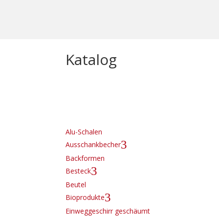
Katalog
Alu-Schalen
3
Ausschankbecher
Backformen
3
Besteck
Beutel
3
Bioprodukte
Einweggeschirr geschäumt