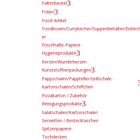
3
Faltenbeutel
3
Folien
Food Artikel
Foodboxen/Currybecher/Suppenbehälter/Eisbec
er
Frischhalte-Papiere
3
Hygieneprodukte
Kerzen/Wunderkerzen
3
Kunststoffverpackungen
Pappschalen/Pappteller/Grillschale-
Kartonschalen/Schiffchen
Pizzakarton / Zubehör
3
Reinigungsprodukte
Salatschalen/Kartonschalen
Servietten / Bestecktaschen
Spitzenpapiere
Tischdecken