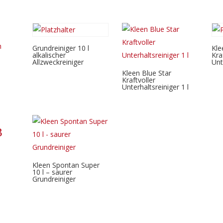
h
Grundreiniger 10 l
Kle
alkalischer
Kra
Allzweckreiniger
Unt
Kleen Blue Star
Kraftvoller
Unterhaltsreiniger 1 l
3
Kleen Spontan Super
10 l – saurer
Grundreiniger