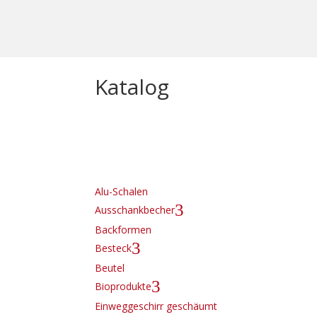
Katalog
Alu-Schalen
3
Ausschankbecher
Backformen
3
Besteck
Beutel
3
Bioprodukte
Einweggeschirr geschäumt