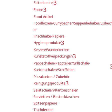
3
Faltenbeutel
3
Folien
Food Artikel
Foodboxen/Currybecher/Suppenbehälter/Eisbec
er
Frischhalte-Papiere
3
Hygieneprodukte
Kerzen/Wunderkerzen
3
Kunststoffverpackungen
Pappschalen/Pappteller/Grillschale-
Kartonschalen/Schiffchen
Pizzakarton / Zubehör
3
Reinigungsprodukte
Salatschalen/Kartonschalen
Servietten / Bestecktaschen
Spitzenpapiere
Tischdecken