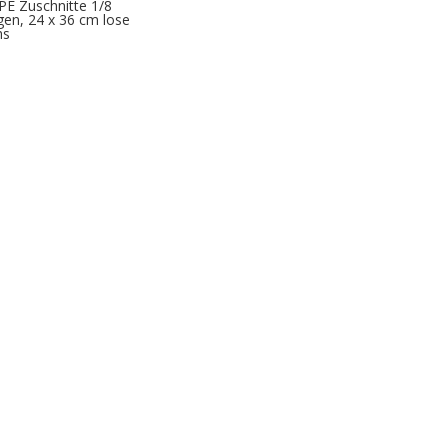
E Zuschnitte 1/8
en, 24 x 36 cm lose
hs