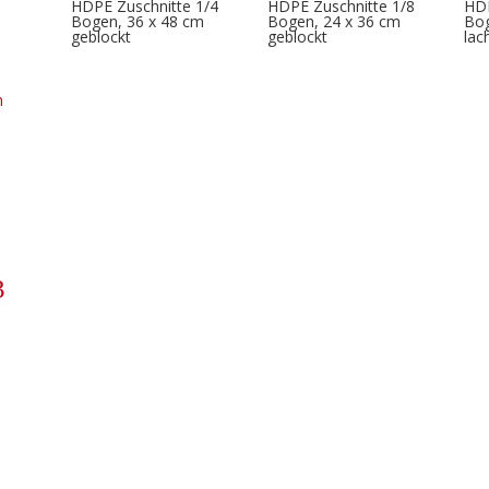
HDPE Zuschnitte 1/4
HDPE Zuschnitte 1/8
HDP
Bogen, 36 x 48 cm
Bogen, 24 x 36 cm
Bog
geblockt
geblockt
lac
h
3