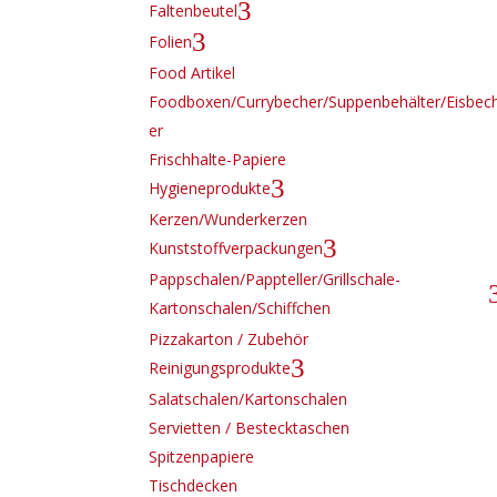
3
Faltenbeutel
3
Folien
Food Artikel
Foodboxen/Currybecher/Suppenbehälter/Eisbec
er
Frischhalte-Papiere
3
Hygieneprodukte
Kerzen/Wunderkerzen
3
Kunststoffverpackungen
Pappschalen/Pappteller/Grillschale-
Kartonschalen/Schiffchen
Pizzakarton / Zubehör
3
Reinigungsprodukte
Salatschalen/Kartonschalen
Servietten / Bestecktaschen
Spitzenpapiere
Tischdecken