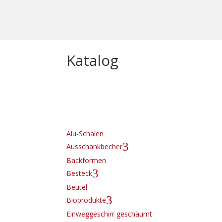
Katalog
Alu-Schalen
3
Ausschankbecher
Backformen
3
Besteck
Beutel
3
Bioprodukte
Einweggeschirr geschäumt