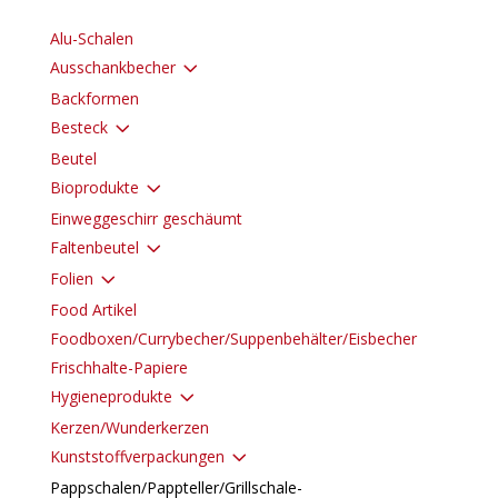
Alu-Schalen
3
Ausschankbecher
Backformen
3
Besteck
Beutel
3
Bioprodukte
Einweggeschirr geschäumt
3
Faltenbeutel
3
Folien
Food Artikel
Foodboxen/Currybecher/Suppenbehälter/Eisbecher
Frischhalte-Papiere
3
Hygieneprodukte
Kerzen/Wunderkerzen
3
Kunststoffverpackungen
Pappschalen/Pappteller/Grillschale-