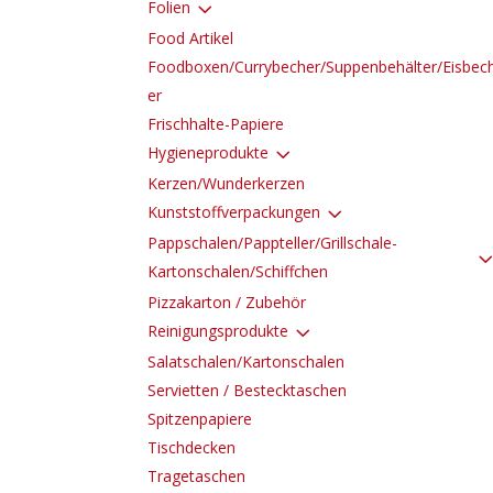
3
Folien
Food Artikel
Foodboxen/Currybecher/Suppenbehälter/Eisbec
er
Frischhalte-Papiere
3
Hygieneprodukte
Kerzen/Wunderkerzen
3
Kunststoffverpackungen
Pappschalen/Pappteller/Grillschale-
Kartonschalen/Schiffchen
Pizzakarton / Zubehör
3
Reinigungsprodukte
Salatschalen/Kartonschalen
Servietten / Bestecktaschen
Spitzenpapiere
Tischdecken
Tragetaschen