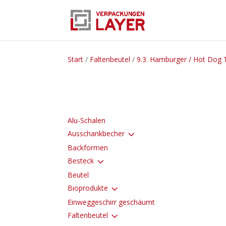
Start
/
Faltenbeutel
/
9.3. Hamburger / Hot Dog 
Alu-Schalen
3
Ausschankbecher
Backformen
3
Besteck
Beutel
3
Bioprodukte
Einweggeschirr geschäumt
3
Faltenbeutel