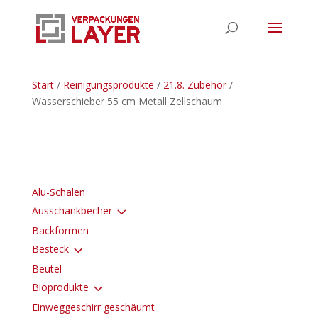
Start
/
Reinigungsprodukte
/
21.8. Zubehör
/
Wasserschieber 55 cm Metall Zellschaum
Alu-Schalen
3
Ausschankbecher
Backformen
3
Besteck
Beutel
3
Bioprodukte
Einweggeschirr geschäumt