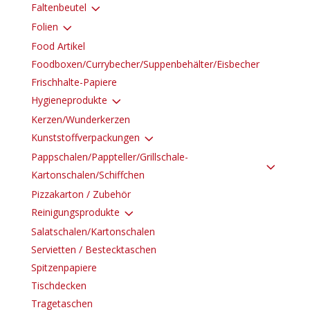
3
Faltenbeutel
3
Folien
Food Artikel
Foodboxen/Currybecher/Suppenbehälter/Eisbecher
Frischhalte-Papiere
3
Hygieneprodukte
Kerzen/Wunderkerzen
3
Kunststoffverpackungen
Pappschalen/Pappteller/Grillschale-
3
Kartonschalen/Schiffchen
Pizzakarton / Zubehör
3
Reinigungsprodukte
Salatschalen/Kartonschalen
Servietten / Bestecktaschen
Spitzenpapiere
Tischdecken
Tragetaschen