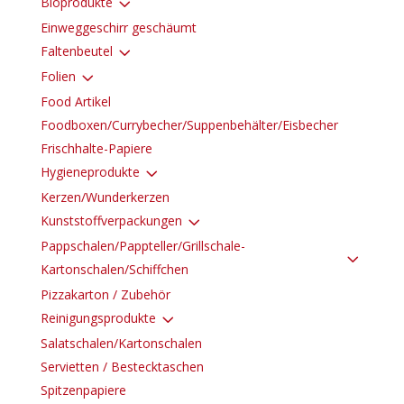
3
Bioprodukte
Einweggeschirr geschäumt
3
Faltenbeutel
3
Folien
Food Artikel
Foodboxen/Currybecher/Suppenbehälter/Eisbecher
Frischhalte-Papiere
3
Hygieneprodukte
Kerzen/Wunderkerzen
3
Kunststoffverpackungen
Pappschalen/Pappteller/Grillschale-
3
Kartonschalen/Schiffchen
Pizzakarton / Zubehör
3
Reinigungsprodukte
Salatschalen/Kartonschalen
Servietten / Bestecktaschen
Spitzenpapiere