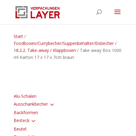
Start
/
Foodboxen/Currybecher/Suppenbehälter/Eisbecher
/
18.2.2. Take-away / Klappboxen
/ Take-away Box 1000
ml Karton 17 x 17 x 7cm braun
Alu-Schalen
3
Ausschankbecher
Backformen
3
Besteck
Beutel