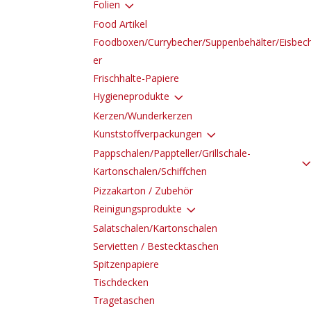
3
Folien
Food Artikel
Foodboxen/Currybecher/Suppenbehälter/Eisbec
er
Frischhalte-Papiere
3
Hygieneprodukte
Kerzen/Wunderkerzen
3
Kunststoffverpackungen
Pappschalen/Pappteller/Grillschale-
Kartonschalen/Schiffchen
Pizzakarton / Zubehör
3
Reinigungsprodukte
Salatschalen/Kartonschalen
Servietten / Bestecktaschen
Spitzenpapiere
Tischdecken
Tragetaschen