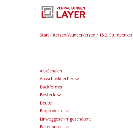
Start
/
Kerzen/Wunderkerzen
/
15.2. Stumpenke
Alu-Schalen
3
Ausschankbecher
Backformen
3
Besteck
Beutel
3
Bioprodukte
Einweggeschirr geschäumt
3
Faltenbeutel