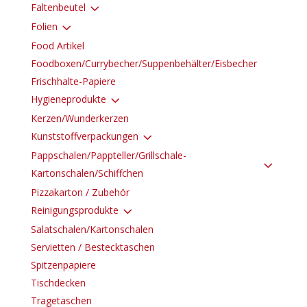
3
Faltenbeutel
3
Folien
Food Artikel
Foodboxen/Currybecher/Suppenbehälter/Eisbecher
Frischhalte-Papiere
3
Hygieneprodukte
Kerzen/Wunderkerzen
3
Kunststoffverpackungen
Pappschalen/Pappteller/Grillschale-
3
Kartonschalen/Schiffchen
Pizzakarton / Zubehör
3
Reinigungsprodukte
Salatschalen/Kartonschalen
Servietten / Bestecktaschen
Spitzenpapiere
Tischdecken
Tragetaschen