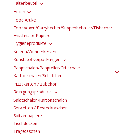
3
Faltenbeutel
3
Folien
Food Artikel
Foodboxen/Currybecher/Suppenbehälter/Eisbecher
Frischhalte-Papiere
3
Hygieneprodukte
Kerzen/Wunderkerzen
3
Kunststoffverpackungen
Pappschalen/Pappteller/Grillschale-
3
Kartonschalen/Schiffchen
Pizzakarton / Zubehör
3
Reinigungsprodukte
Salatschalen/Kartonschalen
Servietten / Bestecktaschen
Spitzenpapiere
Tischdecken
Tragetaschen