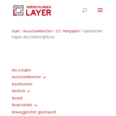
Start
/
Ausschankbecher
/
3.5. Hartpapier
/ Spitzbecher
Papier 8oz/200ml (Ø9cm)
Alu-Schalen
3
Ausschankbecher
Backformen
3
Besteck
Beutel
3
Bioprodukte
Einweggeschirr geschäumt