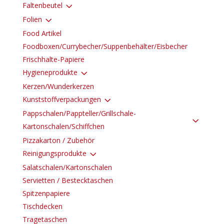
3
Faltenbeutel
3
Folien
Food Artikel
Foodboxen/Currybecher/Suppenbehälter/Eisbecher
Frischhalte-Papiere
3
Hygieneprodukte
Kerzen/Wunderkerzen
3
Kunststoffverpackungen
Pappschalen/Pappteller/Grillschale-
3
Kartonschalen/Schiffchen
Pizzakarton / Zubehör
3
Reinigungsprodukte
Salatschalen/Kartonschalen
Servietten / Bestecktaschen
Spitzenpapiere
Tischdecken
Tragetaschen