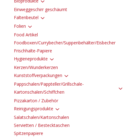
3
Bioprodukte
Einweggeschirr geschäumt
3
Faltenbeutel
3
Folien
Food Artikel
Foodboxen/Currybecher/Suppenbehälter/Eisbecher
Frischhalte-Papiere
3
Hygieneprodukte
Kerzen/Wunderkerzen
3
Kunststoffverpackungen
Pappschalen/Pappteller/Grillschale-
3
Kartonschalen/Schiffchen
Pizzakarton / Zubehör
3
Reinigungsprodukte
Salatschalen/Kartonschalen
Servietten / Bestecktaschen
Spitzenpapiere