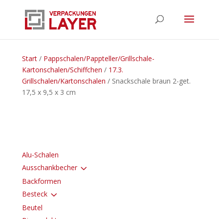
Start
/
Pappschalen/Pappteller/Grillschale-
Kartonschalen/Schiffchen
/
17.3.
Grillschalen/Kartonschalen
/ Snackschale braun 2-get.
17,5 x 9,5 x 3 cm
Alu-Schalen
3
Ausschankbecher
Backformen
3
Besteck
Beutel