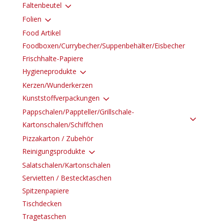
3
Faltenbeutel
3
Folien
Food Artikel
Foodboxen/Currybecher/Suppenbehälter/Eisbecher
Frischhalte-Papiere
3
Hygieneprodukte
Kerzen/Wunderkerzen
3
Kunststoffverpackungen
Pappschalen/Pappteller/Grillschale-
3
Kartonschalen/Schiffchen
Pizzakarton / Zubehör
3
Reinigungsprodukte
Salatschalen/Kartonschalen
Servietten / Bestecktaschen
Spitzenpapiere
Tischdecken
Tragetaschen