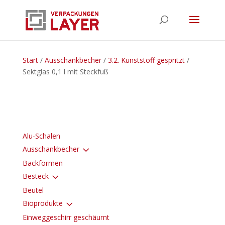
Start
/
Ausschankbecher
/
3.2. Kunststoff gespritzt
/
Sektglas 0,1 l mit Steckfuß
Alu-Schalen
3
Ausschankbecher
Backformen
3
Besteck
Beutel
3
Bioprodukte
Einweggeschirr geschäumt