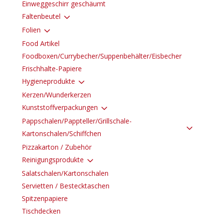
Einweggeschirr geschäumt
3
Faltenbeutel
3
Folien
Food Artikel
Foodboxen/Currybecher/Suppenbehälter/Eisbecher
Frischhalte-Papiere
3
Hygieneprodukte
Kerzen/Wunderkerzen
3
Kunststoffverpackungen
Pappschalen/Pappteller/Grillschale-
3
Kartonschalen/Schiffchen
Pizzakarton / Zubehör
3
Reinigungsprodukte
Salatschalen/Kartonschalen
Servietten / Bestecktaschen
Spitzenpapiere
Tischdecken