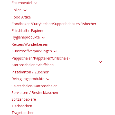
3
Faltenbeutel
3
Folien
Food Artikel
Foodboxen/Currybecher/Suppenbehälter/Eisbecher
Frischhalte-Papiere
3
Hygieneprodukte
Kerzen/Wunderkerzen
3
Kunststoffverpackungen
Pappschalen/Pappteller/Grillschale-
3
Kartonschalen/Schiffchen
Pizzakarton / Zubehör
3
Reinigungsprodukte
Salatschalen/Kartonschalen
Servietten / Bestecktaschen
Spitzenpapiere
Tischdecken
Tragetaschen