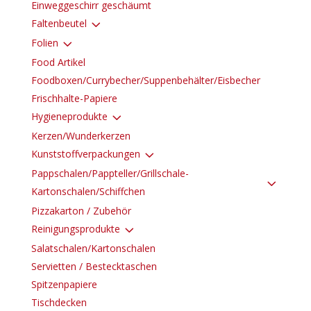
Einweggeschirr geschäumt
3
Faltenbeutel
3
Folien
Food Artikel
Foodboxen/Currybecher/Suppenbehälter/Eisbecher
Frischhalte-Papiere
3
Hygieneprodukte
Kerzen/Wunderkerzen
3
Kunststoffverpackungen
Pappschalen/Pappteller/Grillschale-
3
Kartonschalen/Schiffchen
Pizzakarton / Zubehör
3
Reinigungsprodukte
Salatschalen/Kartonschalen
Servietten / Bestecktaschen
Spitzenpapiere
Tischdecken