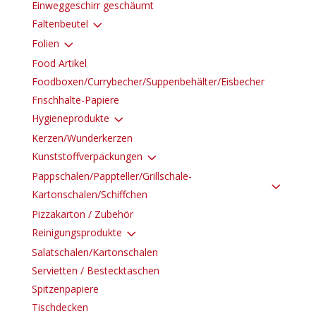
Einweggeschirr geschäumt
3
Faltenbeutel
3
Folien
Food Artikel
Foodboxen/Currybecher/Suppenbehälter/Eisbecher
Frischhalte-Papiere
3
Hygieneprodukte
Kerzen/Wunderkerzen
3
Kunststoffverpackungen
Pappschalen/Pappteller/Grillschale-
3
Kartonschalen/Schiffchen
Pizzakarton / Zubehör
3
Reinigungsprodukte
Salatschalen/Kartonschalen
Servietten / Bestecktaschen
Spitzenpapiere
Tischdecken