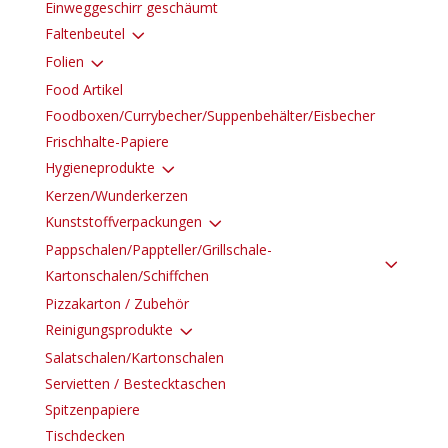
Einweggeschirr geschäumt
3
Faltenbeutel
3
Folien
Food Artikel
Foodboxen/Currybecher/Suppenbehälter/Eisbecher
Frischhalte-Papiere
3
Hygieneprodukte
Kerzen/Wunderkerzen
3
Kunststoffverpackungen
Pappschalen/Pappteller/Grillschale-
3
Kartonschalen/Schiffchen
Pizzakarton / Zubehör
3
Reinigungsprodukte
Salatschalen/Kartonschalen
Servietten / Bestecktaschen
Spitzenpapiere
Tischdecken