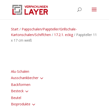
Start
/
Pappschalen/Pappteller/Grillschale-
Kartonschalen/Schiffchen
/
17.2.1. eckig
/ Pappteller 11
x 17 cm weiß
Alu-Schalen
3
Ausschankbecher
Backformen
3
Besteck
Beutel
3
Bioprodukte