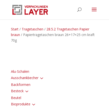
Start
/
Tragetaschen
/
28.5.2 Tragetaschen Papier
braun
/ Papiertragetaschen braun 26+17×25 cm kraft
70g
Alu-Schalen
3
Ausschankbecher
Backformen
3
Besteck
Beutel
3
Bioprodukte