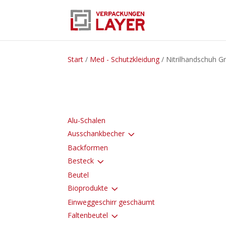
Start
/
Med - Schutzkleidung
/ Nitrilhandschuh Gr
Alu-Schalen
3
Ausschankbecher
Backformen
3
Besteck
Beutel
3
Bioprodukte
Einweggeschirr geschäumt
3
Faltenbeutel