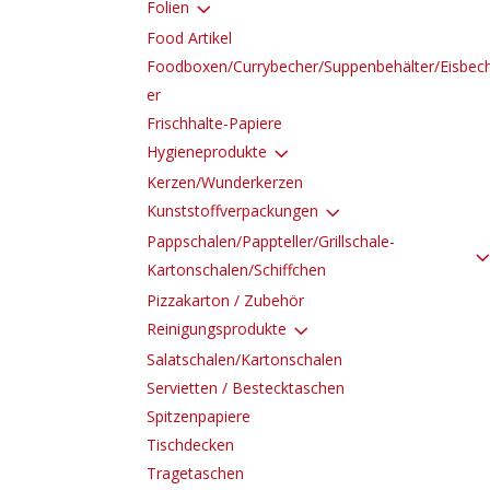
3
Folien
Food Artikel
Foodboxen/Currybecher/Suppenbehälter/Eisbec
er
Frischhalte-Papiere
3
Hygieneprodukte
Kerzen/Wunderkerzen
3
Kunststoffverpackungen
Pappschalen/Pappteller/Grillschale-
Kartonschalen/Schiffchen
Pizzakarton / Zubehör
3
Reinigungsprodukte
Salatschalen/Kartonschalen
Servietten / Bestecktaschen
Spitzenpapiere
Tischdecken
Tragetaschen