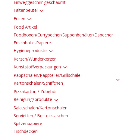
Einweggeschirr geschäumt
3
Faltenbeutel
3
Folien
Food Artikel
Foodboxen/Currybecher/Suppenbehälter/Eisbecher
Frischhalte-Papiere
3
Hygieneprodukte
Kerzen/Wunderkerzen
3
Kunststoffverpackungen
Pappschalen/Pappteller/Grillschale-
3
Kartonschalen/Schiffchen
Pizzakarton / Zubehör
3
Reinigungsprodukte
Salatschalen/Kartonschalen
Servietten / Bestecktaschen
Spitzenpapiere
Tischdecken