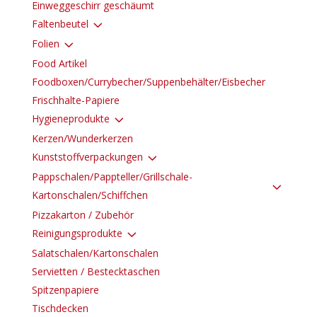
Einweggeschirr geschäumt
3
Faltenbeutel
3
Folien
Food Artikel
Foodboxen/Currybecher/Suppenbehälter/Eisbecher
Frischhalte-Papiere
3
Hygieneprodukte
Kerzen/Wunderkerzen
3
Kunststoffverpackungen
Pappschalen/Pappteller/Grillschale-
3
Kartonschalen/Schiffchen
Pizzakarton / Zubehör
3
Reinigungsprodukte
Salatschalen/Kartonschalen
Servietten / Bestecktaschen
Spitzenpapiere
Tischdecken