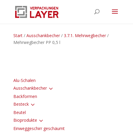
Start
/
Ausschankbecher
/
3.7.1. Mehrwegbecher
/
Mehrwegbecher PP 0,5 l
Alu-Schalen
3
Ausschankbecher
Backformen
3
Besteck
Beutel
3
Bioprodukte
Einweggeschirr geschäumt