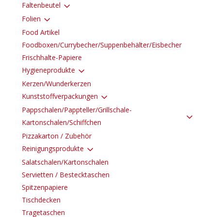
3
Faltenbeutel
3
Folien
Food Artikel
Foodboxen/Currybecher/Suppenbehälter/Eisbecher
Frischhalte-Papiere
3
Hygieneprodukte
Kerzen/Wunderkerzen
3
Kunststoffverpackungen
Pappschalen/Pappteller/Grillschale-
3
Kartonschalen/Schiffchen
Pizzakarton / Zubehör
3
Reinigungsprodukte
Salatschalen/Kartonschalen
Servietten / Bestecktaschen
Spitzenpapiere
Tischdecken
Tragetaschen