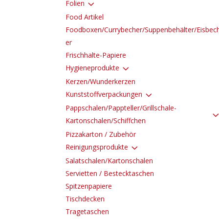
3
Folien
Food Artikel
Foodboxen/Currybecher/Suppenbehälter/Eisbec
er
Frischhalte-Papiere
3
Hygieneprodukte
Kerzen/Wunderkerzen
3
Kunststoffverpackungen
Pappschalen/Pappteller/Grillschale-
Kartonschalen/Schiffchen
Pizzakarton / Zubehör
3
Reinigungsprodukte
Salatschalen/Kartonschalen
Servietten / Bestecktaschen
Spitzenpapiere
Tischdecken
Tragetaschen