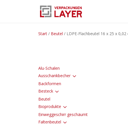
Start
/
Beutel
/ LDPE-Flachbeutel 16 x 25 x 0,02
Alu-Schalen
3
Ausschankbecher
Backformen
3
Besteck
Beutel
3
Bioprodukte
Einweggeschirr geschäumt
3
Faltenbeutel