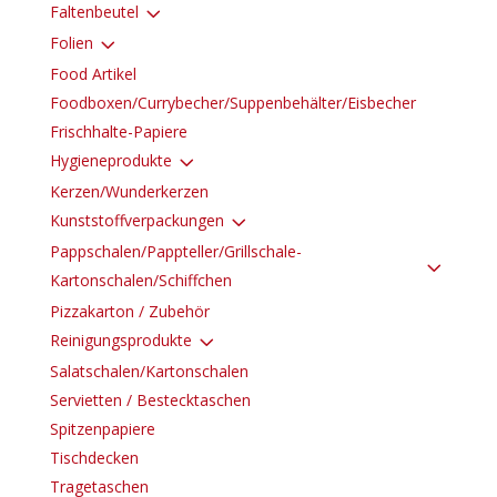
3
Faltenbeutel
3
Folien
Food Artikel
Foodboxen/Currybecher/Suppenbehälter/Eisbecher
Frischhalte-Papiere
3
Hygieneprodukte
Kerzen/Wunderkerzen
3
Kunststoffverpackungen
Pappschalen/Pappteller/Grillschale-
3
Kartonschalen/Schiffchen
Pizzakarton / Zubehör
3
Reinigungsprodukte
Salatschalen/Kartonschalen
Servietten / Bestecktaschen
Spitzenpapiere
Tischdecken
Tragetaschen