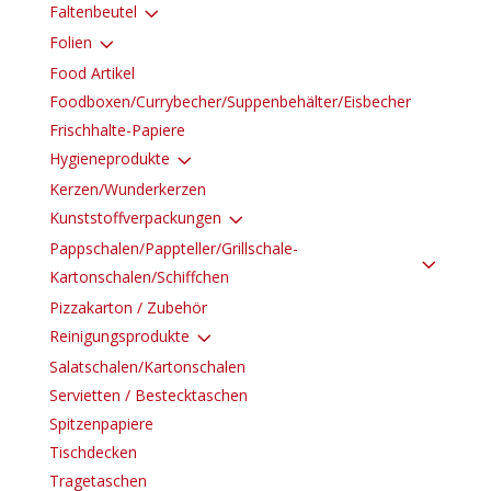
3
Faltenbeutel
3
Folien
Food Artikel
Foodboxen/Currybecher/Suppenbehälter/Eisbecher
Frischhalte-Papiere
3
Hygieneprodukte
Kerzen/Wunderkerzen
3
Kunststoffverpackungen
Pappschalen/Pappteller/Grillschale-
3
Kartonschalen/Schiffchen
Pizzakarton / Zubehör
3
Reinigungsprodukte
Salatschalen/Kartonschalen
Servietten / Bestecktaschen
Spitzenpapiere
Tischdecken
Tragetaschen