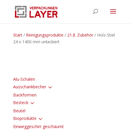
Start
/
Reinigungsprodukte
/
21.8. Zubehör
/ Holz-Stiel
24 x 1400 mm unlackiert
Alu-Schalen
3
Ausschankbecher
Backformen
3
Besteck
Beutel
3
Bioprodukte
Einweggeschirr geschäumt