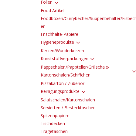
3
Folien
Food Artikel
Foodboxen/Currybecher/Suppenbehälter/Eisbec
er
Frischhalte-Papiere
3
Hygieneprodukte
Kerzen/Wunderkerzen
3
Kunststoffverpackungen
Pappschalen/Pappteller/Grillschale-
Kartonschalen/Schiffchen
Pizzakarton / Zubehör
3
Reinigungsprodukte
Salatschalen/Kartonschalen
Servietten / Bestecktaschen
Spitzenpapiere
Tischdecken
Tragetaschen