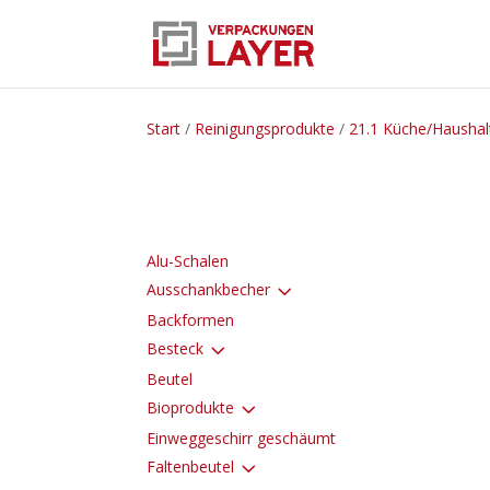
Start
/
Reinigungsprodukte
/
21.1 Küche/Haushal
Alu-Schalen
3
Ausschankbecher
Backformen
3
Besteck
Beutel
3
Bioprodukte
Einweggeschirr geschäumt
3
Faltenbeutel