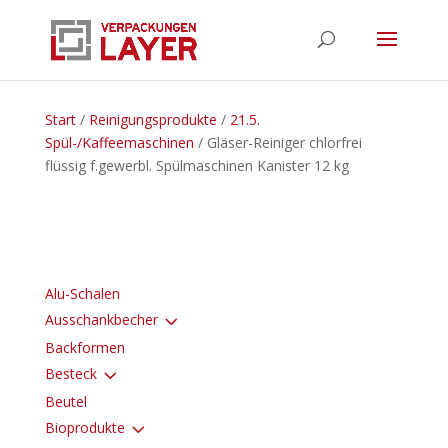
Start
/
Reinigungsprodukte
/
21.5.
Spül-/Kaffeemaschinen
/ Gläser-Reiniger chlorfrei
flüssig f.gewerbl. Spülmaschinen Kanister 12 kg
Alu-Schalen
3
Ausschankbecher
Backformen
3
Besteck
Beutel
3
Bioprodukte