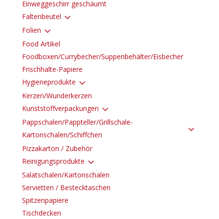
Einweggeschirr geschäumt
3
Faltenbeutel
3
Folien
Food Artikel
Foodboxen/Currybecher/Suppenbehälter/Eisbecher
Frischhalte-Papiere
3
Hygieneprodukte
Kerzen/Wunderkerzen
3
Kunststoffverpackungen
Pappschalen/Pappteller/Grillschale-
3
Kartonschalen/Schiffchen
Pizzakarton / Zubehör
3
Reinigungsprodukte
Salatschalen/Kartonschalen
Servietten / Bestecktaschen
Spitzenpapiere
Tischdecken