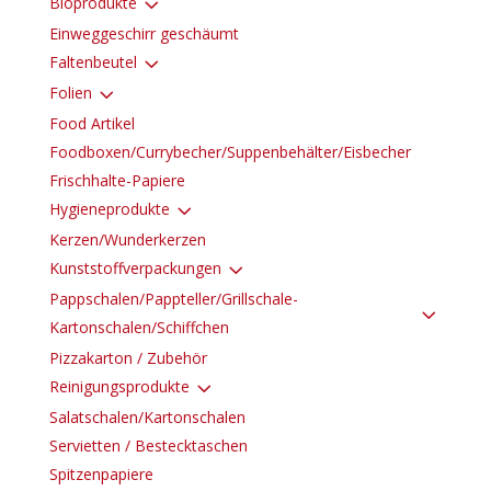
3
Bioprodukte
Einweggeschirr geschäumt
3
Faltenbeutel
3
Folien
Food Artikel
Foodboxen/Currybecher/Suppenbehälter/Eisbecher
Frischhalte-Papiere
3
Hygieneprodukte
Kerzen/Wunderkerzen
3
Kunststoffverpackungen
Pappschalen/Pappteller/Grillschale-
3
Kartonschalen/Schiffchen
Pizzakarton / Zubehör
3
Reinigungsprodukte
Salatschalen/Kartonschalen
Servietten / Bestecktaschen
Spitzenpapiere