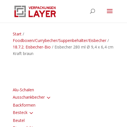
Start
/
Foodboxen/Currybecher/Suppenbehälter/Eisbecher
/
18.7.2. Eisbecher-Bio
/ Eisbecher 280 ml Ø 9,4 x 6,4 cm
Kraft braun
Alu-Schalen
3
Ausschankbecher
Backformen
3
Besteck
Beutel