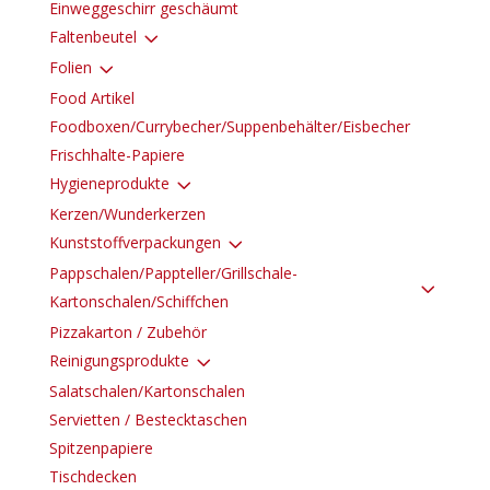
Einweggeschirr geschäumt
3
Faltenbeutel
3
Folien
Food Artikel
Foodboxen/Currybecher/Suppenbehälter/Eisbecher
Frischhalte-Papiere
3
Hygieneprodukte
Kerzen/Wunderkerzen
3
Kunststoffverpackungen
Pappschalen/Pappteller/Grillschale-
3
Kartonschalen/Schiffchen
Pizzakarton / Zubehör
3
Reinigungsprodukte
Salatschalen/Kartonschalen
Servietten / Bestecktaschen
Spitzenpapiere
Tischdecken