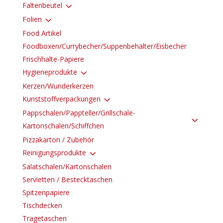
3
Faltenbeutel
3
Folien
Food Artikel
Foodboxen/Currybecher/Suppenbehälter/Eisbecher
Frischhalte-Papiere
3
Hygieneprodukte
Kerzen/Wunderkerzen
3
Kunststoffverpackungen
Pappschalen/Pappteller/Grillschale-
3
Kartonschalen/Schiffchen
Pizzakarton / Zubehör
3
Reinigungsprodukte
Salatschalen/Kartonschalen
Servietten / Bestecktaschen
Spitzenpapiere
Tischdecken
Tragetaschen