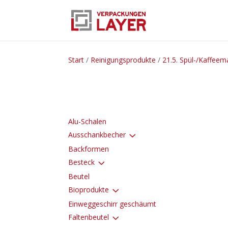
Start
/
Reinigungsprodukte
/
21.5. Spül-/Kaffee
Alu-Schalen
3
Ausschankbecher
Backformen
3
Besteck
Beutel
3
Bioprodukte
Einweggeschirr geschäumt
3
Faltenbeutel