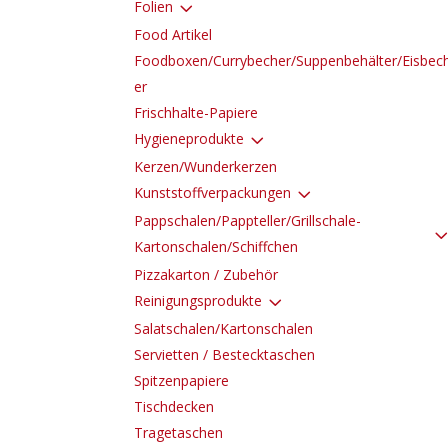
3
Folien
Food Artikel
Foodboxen/Currybecher/Suppenbehälter/Eisbec
er
Frischhalte-Papiere
3
Hygieneprodukte
Kerzen/Wunderkerzen
3
Kunststoffverpackungen
Pappschalen/Pappteller/Grillschale-
Kartonschalen/Schiffchen
Pizzakarton / Zubehör
3
Reinigungsprodukte
Salatschalen/Kartonschalen
Servietten / Bestecktaschen
Spitzenpapiere
Tischdecken
Tragetaschen