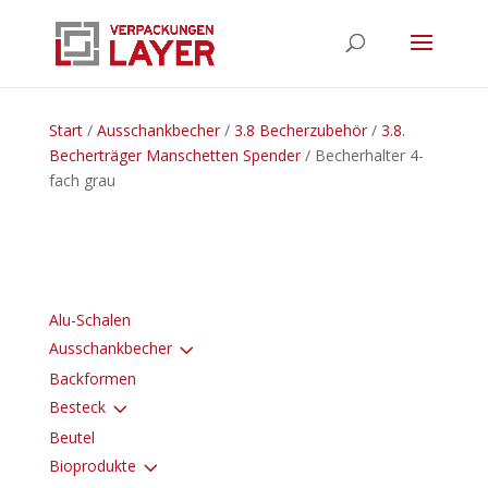
Start
/
Ausschankbecher
/
3.8 Becherzubehör
/
3.8.
Becherträger Manschetten Spender
/ Becherhalter 4-
fach grau
Alu-Schalen
3
Ausschankbecher
Backformen
3
Besteck
Beutel
3
Bioprodukte