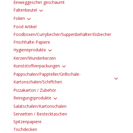
Einweggeschirr geschäumt
3
Faltenbeutel
3
Folien
Food Artikel
Foodboxen/Currybecher/Suppenbehälter/Eisbecher
Frischhalte-Papiere
3
Hygieneprodukte
Kerzen/Wunderkerzen
3
Kunststoffverpackungen
Pappschalen/Pappteller/Grillschale-
3
Kartonschalen/Schiffchen
Pizzakarton / Zubehör
3
Reinigungsprodukte
Salatschalen/Kartonschalen
Servietten / Bestecktaschen
Spitzenpapiere
Tischdecken