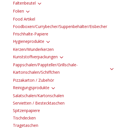
3
Faltenbeutel
3
Folien
Food Artikel
Foodboxen/Currybecher/Suppenbehälter/Eisbecher
Frischhalte-Papiere
3
Hygieneprodukte
Kerzen/Wunderkerzen
3
Kunststoffverpackungen
Pappschalen/Pappteller/Grillschale-
3
Kartonschalen/Schiffchen
Pizzakarton / Zubehör
3
Reinigungsprodukte
Salatschalen/Kartonschalen
Servietten / Bestecktaschen
Spitzenpapiere
Tischdecken
Tragetaschen