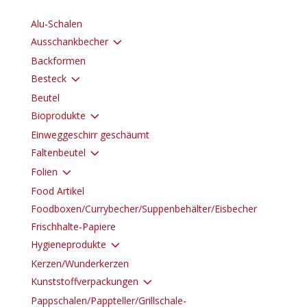
Alu-Schalen
3
Ausschankbecher
Backformen
3
Besteck
Beutel
3
Bioprodukte
Einweggeschirr geschäumt
3
Faltenbeutel
3
Folien
Food Artikel
Foodboxen/Currybecher/Suppenbehälter/Eisbecher
Frischhalte-Papiere
3
Hygieneprodukte
Kerzen/Wunderkerzen
3
Kunststoffverpackungen
Pappschalen/Pappteller/Grillschale-