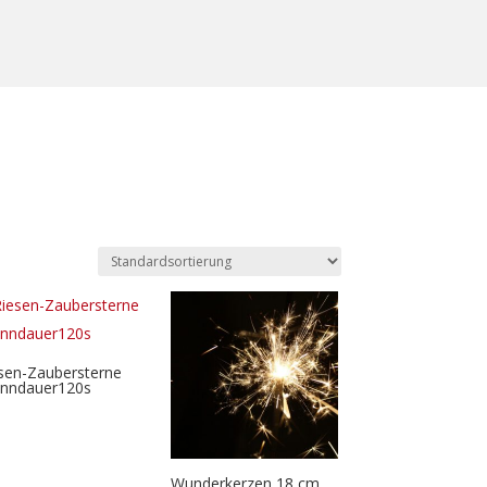
sen-Zaubersterne
nndauer120s
Wunderkerzen 18 cm