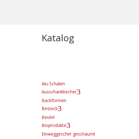
Katalog
Alu-Schalen
3
Ausschankbecher
Backformen
3
Besteck
Beutel
3
Bioprodukte
Einweggeschirr geschäumt