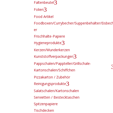
3
Faltenbeutel
3
Folien
Food Artikel
Foodboxen/Currybecher/Suppenbehälter/Eisbec
er
Frischhalte-Papiere
3
Hygieneprodukte
Kerzen/Wunderkerzen
3
Kunststoffverpackungen
Pappschalen/Pappteller/Grillschale-
Kartonschalen/Schiffchen
Pizzakarton / Zubehör
3
Reinigungsprodukte
Salatschalen/Kartonschalen
Servietten / Bestecktaschen
Spitzenpapiere
Tischdecken