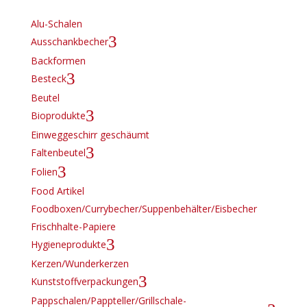
Alu-Schalen
3
Ausschankbecher
Backformen
3
Besteck
Beutel
3
Bioprodukte
Einweggeschirr geschäumt
3
Faltenbeutel
3
Folien
Food Artikel
Foodboxen/Currybecher/Suppenbehälter/Eisbecher
Frischhalte-Papiere
3
Hygieneprodukte
Kerzen/Wunderkerzen
3
Kunststoffverpackungen
Pappschalen/Pappteller/Grillschale-