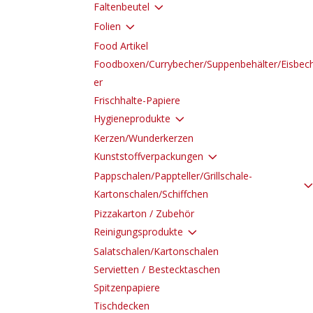
3
Faltenbeutel
3
Folien
Food Artikel
Foodboxen/Currybecher/Suppenbehälter/Eisbec
er
Frischhalte-Papiere
3
Hygieneprodukte
Kerzen/Wunderkerzen
3
Kunststoffverpackungen
Pappschalen/Pappteller/Grillschale-
Kartonschalen/Schiffchen
Pizzakarton / Zubehör
3
Reinigungsprodukte
Salatschalen/Kartonschalen
Servietten / Bestecktaschen
Spitzenpapiere
Tischdecken