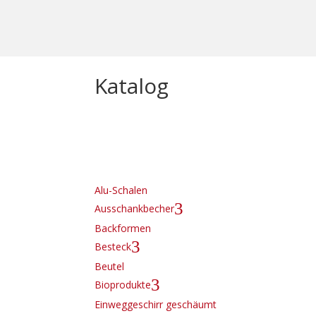
Katalog
Alu-Schalen
3
Ausschankbecher
Backformen
3
Besteck
Beutel
3
Bioprodukte
Einweggeschirr geschäumt