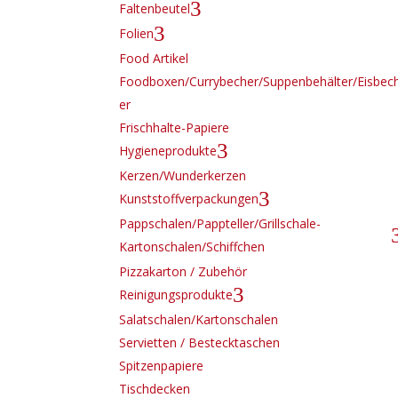
3
Faltenbeutel
3
Folien
Food Artikel
Foodboxen/Currybecher/Suppenbehälter/Eisbec
er
Frischhalte-Papiere
3
Hygieneprodukte
Kerzen/Wunderkerzen
3
Kunststoffverpackungen
Pappschalen/Pappteller/Grillschale-
Kartonschalen/Schiffchen
Pizzakarton / Zubehör
3
Reinigungsprodukte
Salatschalen/Kartonschalen
Servietten / Bestecktaschen
Spitzenpapiere
Tischdecken