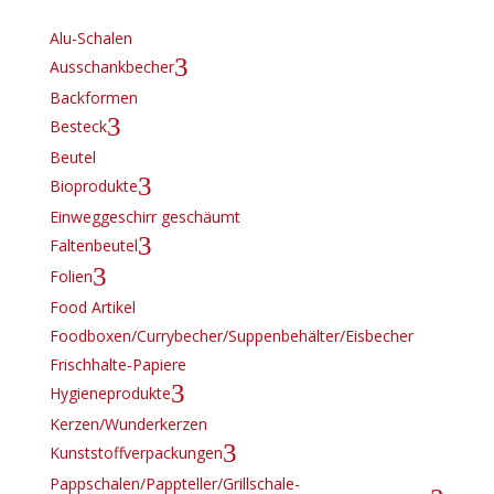
Alu-Schalen
3
Ausschankbecher
Backformen
3
Besteck
Beutel
3
Bioprodukte
Einweggeschirr geschäumt
3
Faltenbeutel
3
Folien
Food Artikel
Foodboxen/Currybecher/Suppenbehälter/Eisbecher
Frischhalte-Papiere
3
Hygieneprodukte
Kerzen/Wunderkerzen
3
Kunststoffverpackungen
Pappschalen/Pappteller/Grillschale-