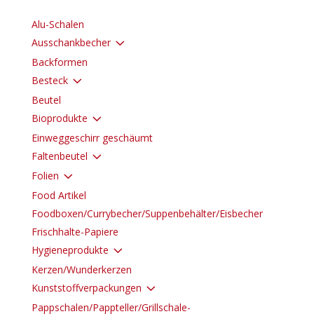
Alu-Schalen
3
Ausschankbecher
Backformen
3
Besteck
Beutel
3
Bioprodukte
Einweggeschirr geschäumt
3
Faltenbeutel
3
Folien
Food Artikel
Foodboxen/Currybecher/Suppenbehälter/Eisbecher
Frischhalte-Papiere
3
Hygieneprodukte
Kerzen/Wunderkerzen
3
Kunststoffverpackungen
Pappschalen/Pappteller/Grillschale-