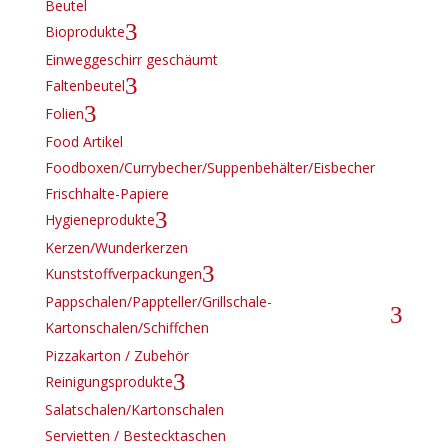
Beutel
3
Bioprodukte
Einweggeschirr geschäumt
3
Faltenbeutel
3
Folien
Food Artikel
Foodboxen/Currybecher/Suppenbehälter/Eisbecher
Frischhalte-Papiere
3
Hygieneprodukte
Kerzen/Wunderkerzen
3
Kunststoffverpackungen
Pappschalen/Pappteller/Grillschale-
3
Kartonschalen/Schiffchen
Pizzakarton / Zubehör
3
Reinigungsprodukte
Salatschalen/Kartonschalen
Servietten / Bestecktaschen